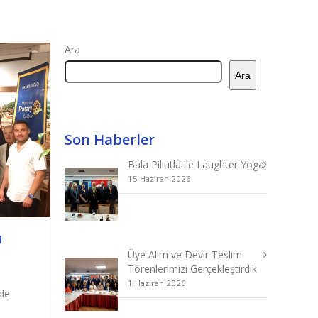
ETKİNLİKLERİMİZ
PROJELERİMİZ
İLETİŞİM
Ara
Ara
Son Haberler
Bala Pillutla ile Laughter Yoga
15 Haziran 2026
Ü
Üye Alım ve Devir Teslim
Törenlerimizi Gerçekleştirdik
1 Haziran 2026
de