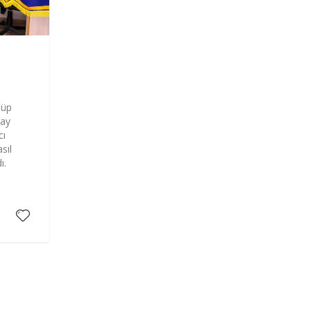
lüp
gay
cı
sıl
ı.