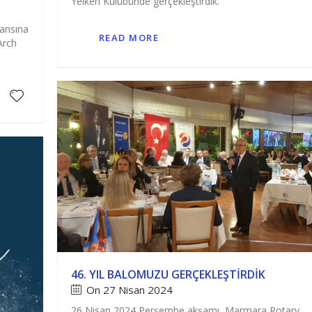
Yelken Kulübünde gerçekleştirdik.
ansına
READ MORE
Arch
46. YIL BALOMUZU GERÇEKLEŞTIRDIK
On 27 Nisan 2024
26 Nisan 2024 Perşembe akşamı, Marmara Rotary