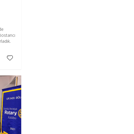
N
de
Bostancı
ladık.