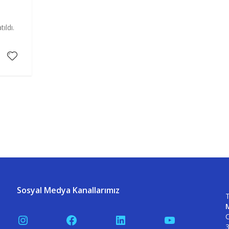
ıldı.
Sosyal Medya Kanallarımız
T
C
Instagram
Facebook
LinkedIn
YouTube
3