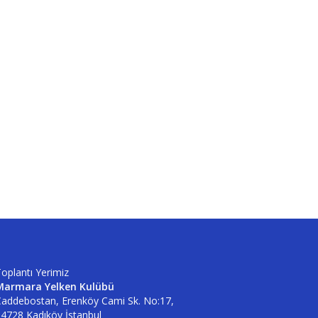
oplantı Yerimiz
Marmara Yelken Kulübü
addebostan, Erenköy Cami Sk. No:17,
4728 Kadıköy İstanbul