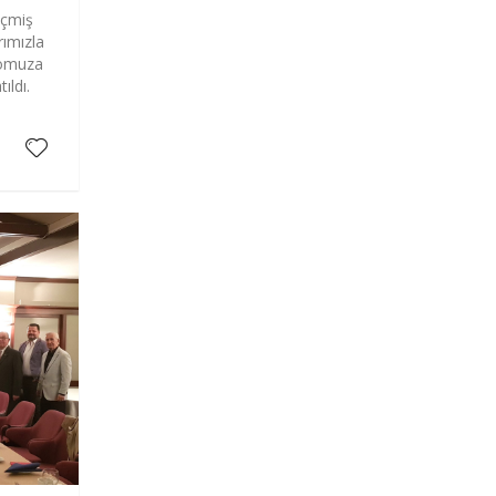
eçmiş
rımızla
lomuza
ıldı.