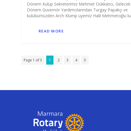
Dönem Kulüp Sekreterimiz Mehmet Dükkancı, Gelecek
Dönem Guvernör Yardımcılarından Turgay Papakçı ve
kulübümüzden Arch Klump üyemiz Halil Mehmetoğlu kat
READ MORE
Page 1 of 5
1
2
3
4
5