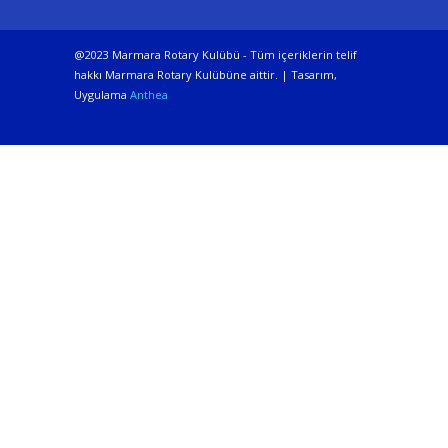
@2023 Marmara Rotary Kulübü - Tüm içeriklerin telif
hakkı Marmara Rotary Kulübüne aittir. | Tasarım,
Uygulama
Anthea