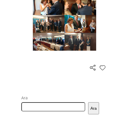
Ara
Ara