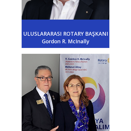
ULUSLARARASI ROTARY BAŞKANI
Gordon R. McInally