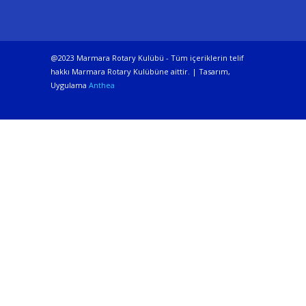
@2023 Marmara Rotary Kulübü - Tüm içeriklerin telif
hakkı Marmara Rotary Kulübüne aittir. | Tasarım,
Uygulama
Anthea