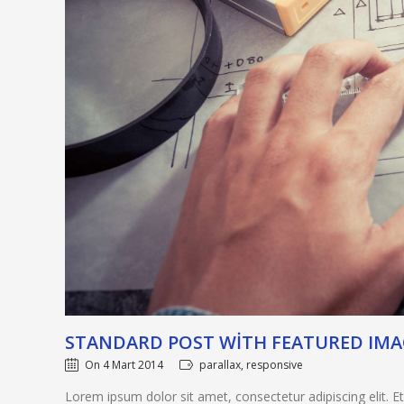
STANDARD POST WITH FEATURED IMA
On 4 Mart 2014
parallax, responsive
Lorem ipsum dolor sit amet, consectetur adipiscing elit. 