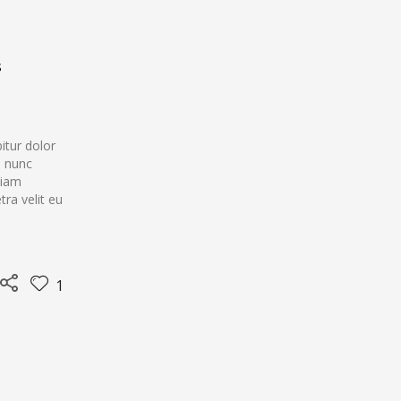
s
itur dolor
ue nunc
tiam
ra velit eu
1