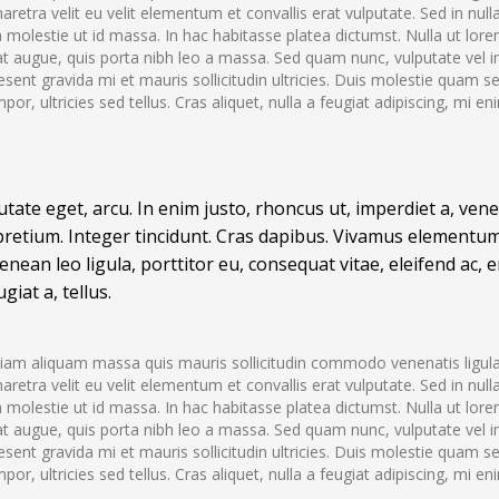
etra velit eu velit elementum et convallis erat vulputate. Sed in nulla 
molestie ut id massa. In hac habitasse platea dictumst. Nulla ut lore
at augue, quis porta nibh leo a massa. Sed quam nunc, vulputate vel 
esent gravida mi et mauris sollicitudin ultricies. Duis molestie quam s
tempor, ultricies sed tellus. Cras aliquet, nulla a feugiat adipiscing, mi e
putate eget, arcu. In enim justo, rhoncus ut, imperdiet a, ven
s pretium. Integer tincidunt. Cras dapibus. Vivamus elementu
enean leo ligula, porttitor eu, consequat vitae, eleifend ac, 
giat a, tellus.
Etiam aliquam massa quis mauris sollicitudin commodo venenatis ligul
etra velit eu velit elementum et convallis erat vulputate. Sed in nulla 
molestie ut id massa. In hac habitasse platea dictumst. Nulla ut lore
at augue, quis porta nibh leo a massa. Sed quam nunc, vulputate vel 
esent gravida mi et mauris sollicitudin ultricies. Duis molestie quam s
tempor, ultricies sed tellus. Cras aliquet, nulla a feugiat adipiscing, mi e