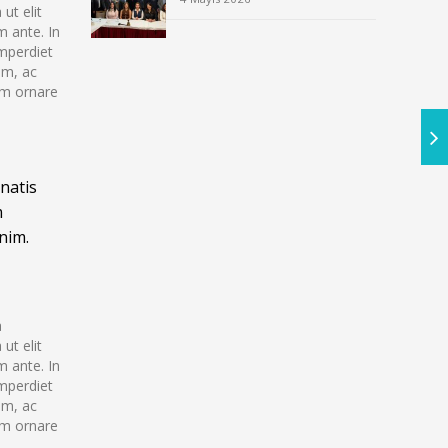
ut elit
m ante. In
imperdiet
em, ac
nim ornare
enatis
m
enim.
a
ut elit
m ante. In
imperdiet
em, ac
nim ornare