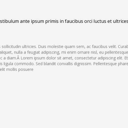
Vestibulum ante ipsum primis in faucibus orci luctus et ultrice
ollicitudin ultricies. Duis molestie quam sem, ac faucibus velit. Curab
ras aliquet, nulla a feugiat adipiscing, mi enim ornare nisl, eu pellentesq
c a diam.Â Lorem ipsum dolor sit amet, consectetur adipiscing elit. E
ligula commodo. Sed blandit convallis dignissim. Pellentesque pharet
elit mollis posuere