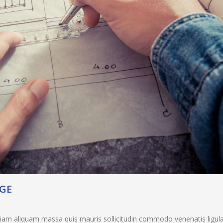
GE
Etiam aliquam massa quis mauris sollicitudin commodo venenatis ligul