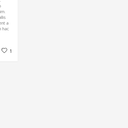
.
o
im.
llis
ent a
n hac
1