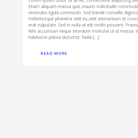
Lorem ipsum dolor sit amet, consectetur adipiscing elit
Etiam aliquam massa quis mauris sollicitudin commod
venenatis ligula commodo. Sed blandit convallis digniss
Pellentesque pharetra velit eu velit elementum et conva
erat vulputate. Sed in nulla ut elit mollis posuere. Praes
felis accumsan neque interdum molestie ut id massa. I
habitasse platea dictumst. Nulla […]
READ MORE