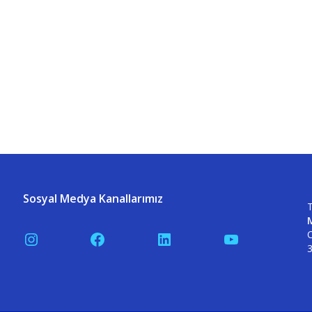
Sosyal Medya Kanallarımız
T
C
Instagram
Facebook
LinkedIn
YouTube
3