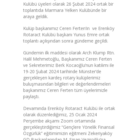
Kulübü üyeleri olarak 26 Şubat 2024 ortak bir
toplantıda Marmara Yelken Kulübünde bir
araya geldik.
Kulüp başkanımız Ceren Ferten’in ve Erenköy
Rotaract Kulübü başkanı Yunus Emre ortak
toplantı açılışından sonra gündeme geçildi.
Gündemin ilk maddesi olarak Arch Klump Rtn.
Halil Mehmetoğlu, Başkanımız Ceren Ferten
ve Sekreterimiz Berk Kocaoğlu’nun katılımı ile
19-20 Şubat 2024 tarihinde Münster’de
gerçekleşen kardeş rotary kulüplerimiz
buluşmasından bilgileri ve değerlendirmeleri
başkanımız Ceren Ferten tüm üyelerimizle
paylaştı.
Devamında Erenköy Rotaract Kulübü ile ortak
olarak düzenlediğimiz, 25 Ocak 2024
Perşembe akşamı Zoom ortamında
gerçekleştirdiğimiz “Gençlere Yönelik Finansal
Özgürlük” eğitimimizin eğitmeni Zekeriyaköy
GD Başkanlarından M. Sinan Veziroğlu’na,