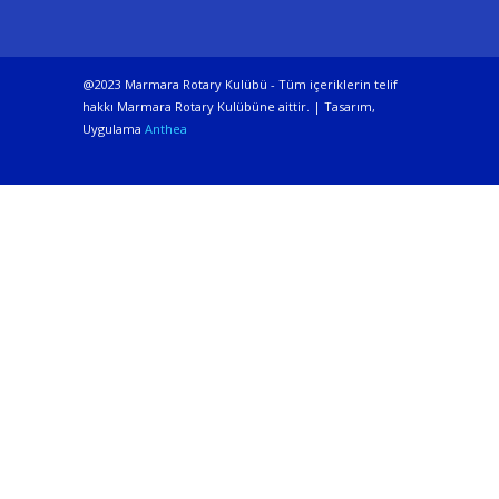
@2023 Marmara Rotary Kulübü - Tüm içeriklerin telif
hakkı Marmara Rotary Kulübüne aittir. | Tasarım,
Uygulama
Anthea