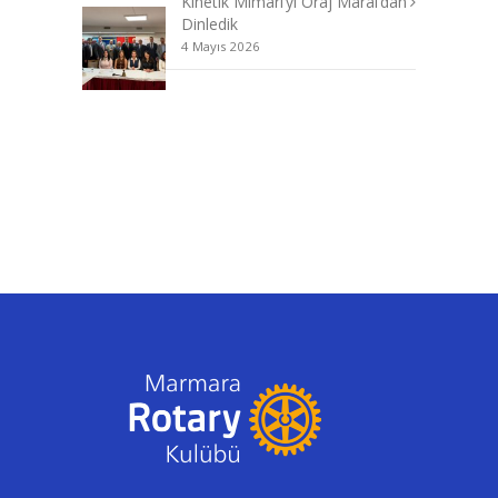
Kinetik Mimari’yi Oraj Maral’dan
Dinledik
4 Mayıs 2026