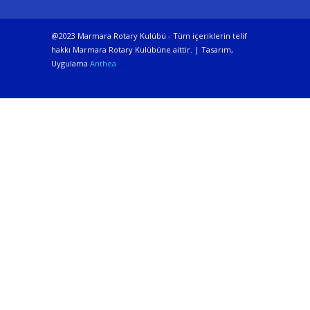
@2023 Marmara Rotary Kulübü - Tüm içeriklerin telif
hakkı Marmara Rotary Kulübüne aittir. | Tasarım,
Uygulama
Anthea