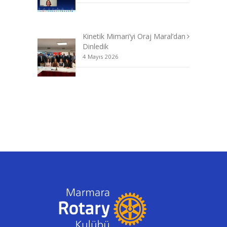
Kinetik Mimari’yi Oraj Maral’dan
Dinledik
4 Mayıs 2026