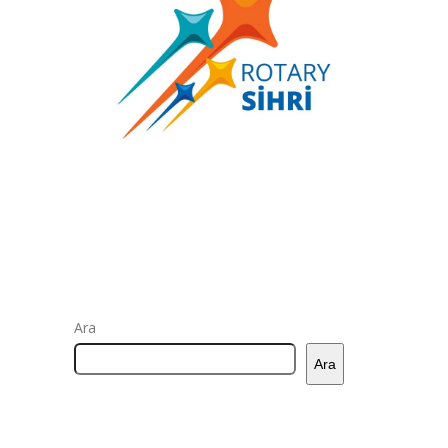
Ara
Ara