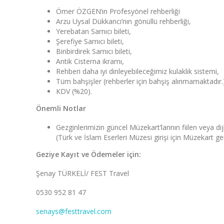
Ömer ÖZGEN’ın Profesyönel rehberliği
Arzu Uysal Dükkancı’nın gönüllü rehberliği,
Yerebatan Sarnıcı bileti,
Şerefiye Sarnıcı bileti,
Binbirdirek Sarnıcı bileti,
Antik Cisterna ikramı,
Rehberi daha iyi dinleyebileceğimiz kulaklık sistemi,
Tüm bahşişler (rehberler için bahşiş alınmamaktadır.
KDV (%20).
Önemli Notlar
Gezginlerimizin güncel Müzekart’larının fiilen veya d
(Türk ve İslam Eserleri Müzesi girişi için Müzekart g
Geziye Kayıt ve Ödemeler için:
Şenay TÜRKELİ/ FEST Travel
0530 952 81 47
senays@festtravel.com