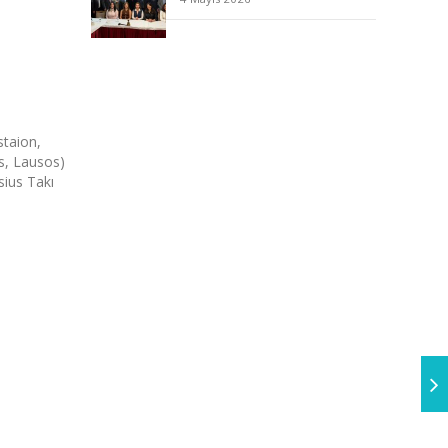
staion,
os, Lausos)
sius Takı