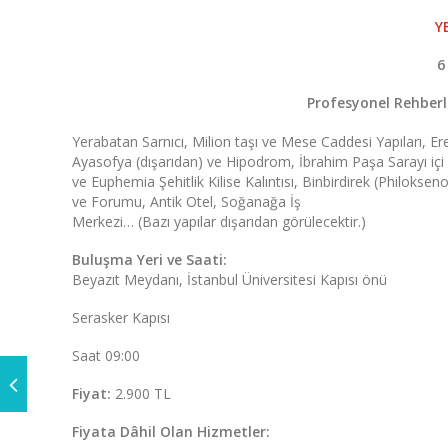
Y
6
Profesyonel Rehber
Yerabatan Sarnıcı, Milion taşı ve Mese Caddesi Yapıları, Er
Ayasofya (dışarıdan) ve Hipodrom, İbrahim Paşa Sarayı içi 
ve Euphemia Şehitlik Kilise Kalıntısı, Binbirdirek (Philoks
ve Forumu, Antik Otel, Soğanağa İş
Merkezi… (Bazı yapılar dışarıdan görülecektir.)
Buluşma Yeri ve Saati:
Beyazıt Meydanı, İstanbul Üniversitesi Kapısı önü
Serasker Kapısı
Saat 09:00
Fiyat:
2.900 TL
Fiyata Dâhil Olan Hizmetler: