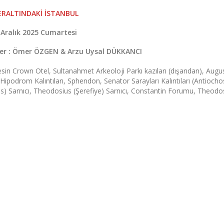
ERALTINDAKİ İSTANBUL
 Aralık 2025 Cumartesi
ler : Ömer ÖZGEN
& Arzu Uysal DÜKKANCI
esin Crown Otel, Sultanahmet Arkeoloji Parkı kazıları (dışarıdan), Augu
Hipodrom Kalıntıları, Sphendon, Senator Sarayları Kalıntıları (Antioch
enos) Sarnıcı, Theodosius (Şerefiye) Sarnıcı, Constantin Forumu, Theodo