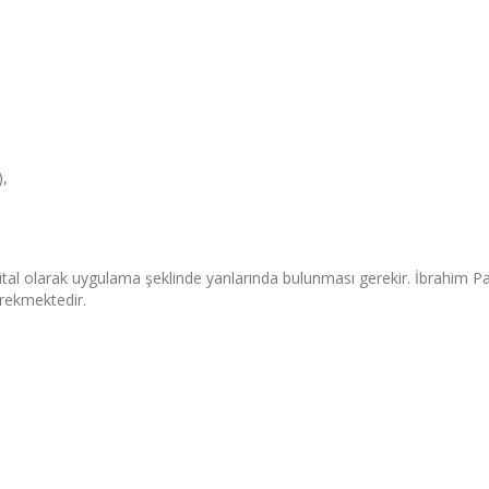
),
ijital olarak uygulama şeklinde yanlarında bulunması gerekir. İbrahim P
erekmektedir.