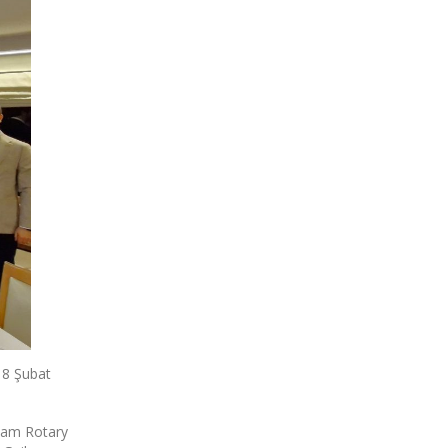
18 Şubat
rham Rotary