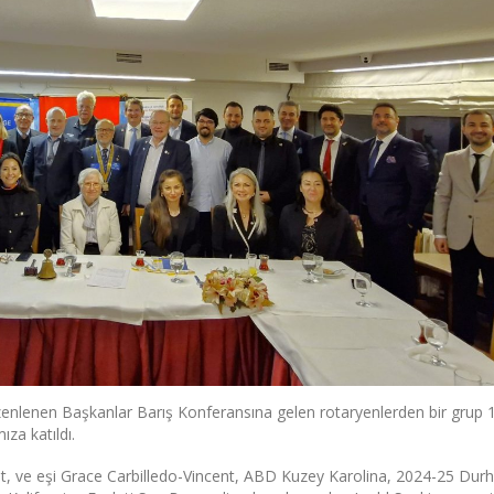
üzenlenen Başkanlar Barış Konferansına gelen rotaryenlerden bir grup 
ıza katıldı.
ent, ve eşi Grace Carbilledo-Vincent, ABD Kuzey Karolina, 2024-25 Du