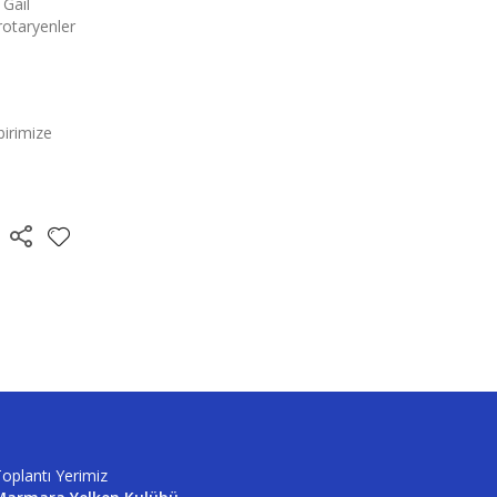
 Gail
rotaryenler
birimize
oplantı Yerimiz