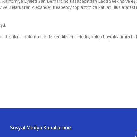
 Kaliforniya Eyaleti San Bernardino kasabasından Ladd Seekins ve eşi
 ve Belarus’tan Alexander Beaberdy toplantımıza katılan uluslararası 
ti.
tık, ikinci bölümünde de kendilerini dinledik, kulüp bayraklarımızı bir
Sosyal Medya Kanallarımız
T